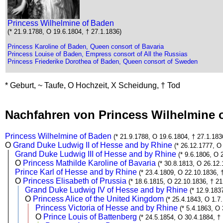
Princess Wilhelmine of Baden
(* 21.9.1788, O 19.6.1804, † 27.1.1836)
Princess Karoline of Baden, Queen consort of Bavaria
Princess Louise of Baden, Empress consort of All the Russias
Princess Friederike Dorothea of Baden, Queen consort of Sweden
* Geburt, ~ Taufe, O Hochzeit, X Scheidung, † Tod
Nachfahren von Princess Wilhelmine
Princess Wilhelmine of Baden
(* 21.9.1788, O 19.6.1804, † 27.1.183
O
Grand Duke Ludwig II of Hesse and by Rhine
(* 26.12.1777, O
Grand Duke Ludwig III of Hesse and by Rhine
(* 9.6.1806, O 
O
Princess Mathilde Karoline of Bavaria
(* 30.8.1813, O 26.12.
Prince Karl of Hesse and by Rhine
(* 23.4.1809, O 22.10.1836, 
O
Princess Elisabeth of Prussia
(* 18.6.1815, O 22.10.1836, † 21
Grand Duke Ludwig IV of Hesse and by Rhine
(* 12.9.183
O
Princess Alice of the United Kingdom
(* 25.4.1843, O 1.7
Princess Victoria of Hesse and by Rhine
(* 5.4.1863, O
O
Prince Louis of Battenberg
(* 24.5.1854, O 30.4.1884, †