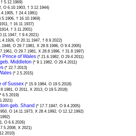
 † 5.12.1969)
2, O 6.10.1903, † 3.12.1944)
8.4.1905, † 24.4.1981)
3.5.1906, † 16.10.1969)
.1911, † 16.11.1937)
.1914, † 3.11.2001)
0.11.1947, † 9.4.2021)
1.4.1926, O 20.11.1947, † 8.9.2022)
1.1948, O 29.7.1981, X 28.8.1996, O 9.4.2005)
.7.1961, O 29.7.1981, X 28.8.1996, † 31.8.1997)
e Prince of Wales
(* 21.6.1982, O 29.4.2011)
 geb. Middleton
(* 9.1.1982, O 29.4.2011)
es
(* 22.7.2013)
 Wales
(* 2.5.2015)
e of Sussex
(* 15.9.1984, O 19.5.2018)
4.8.1981, O 2011, X 2013, O 19.5.2018)
(* 6.5.2019)
.6.2021)
ngdom geb. Shand
(* 17.7.1947, O 9.4.2005)
1950, O 14.11.1973, X 28.4.1992, O 12.12.1992)
.1992)
1, O 6.6.2026)
17.5.2008, X 2021)
.12.2010)