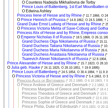
O Countess Nadejda Mikhailovna de Torby
Prince Louis of Battenberg, 1st Earl Mountbatten 
O Edwina Ashley
Princess Irene of Hesse and by Rhine
(* 11.7.1866, O 24
O
Prince Heinrich of Prussia
(* 14.8.1862, O 24.5.1888, † 
Grand Duke Ernst Ludwig of Hesse and by Rhine
(* 2
O
Princess Victoria Melita of Saxe-Coburg and Gotha
Princess Alix of Hesse and by Rhine, Empress consort
O
Emperor Nicholas II of Russia
(* 18.5.1868, O 26.11.18
Grand Duchess Olga Nikolaevna of Russia
(* 15.11
Grand Duchess Tatiana Nikolaevna of Russia
(* 10
Grand Duchess Maria Nikolaevna of Russia
(* 26.6
Grand Duchess Anastasia Nikolaevna of Russia
(*
Tsarevich Alexei Nikolaevich of Russia
(* 12.8.1904,
Prince Alexander of Hesse and by Rhine
(* 15.7.1823, O 28.10
O
Julia geb. Hauke
(* 24.11.1825, O 28.10.1851, † 19.9.1895)
Prince Louis of Battenberg
(* 24.5.1854, O 30.4.1884, † 11.9.1
O
Princess Victoria of Hesse and by Rhine
(* 5.4.1863, O 
Princess Alice of Battenberg
(* 25.2.1885, O 6.10.1903, † 
O
Prince Andrew of Greece and Denmark
(* 2.2.1882, 
Princess Margarita of Greece and Denmark
(* 18.4.
Princess Theodora of Greece and Denmark
(* 13.5
Princess Cecilie of Greece and Denmark
(* 22.6.191
Princess Sophie of Greece and Denmark
(* 26.6.191
Prince Philip, Duke of Edinburgh
(* 10.6.1921, O 20.1