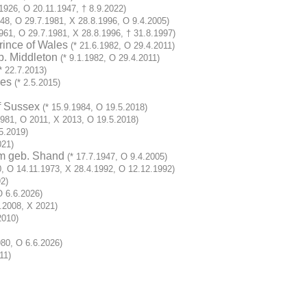
.1926, O 20.11.1947, † 8.9.2022)
948, O 29.7.1981, X 28.8.1996, O 9.4.2005)
1961, O 29.7.1981, X 28.8.1996, † 31.8.1997)
rince of Wales
(* 21.6.1982, O 29.4.2011)
b. Middleton
(* 9.1.1982, O 29.4.2011)
(* 22.7.2013)
les
(* 2.5.2015)
f Sussex
(* 15.9.1984, O 19.5.2018)
1981, O 2011, X 2013, O 19.5.2018)
.5.2019)
021)
om geb. Shand
(* 17.7.1947, O 9.4.2005)
0, O 14.11.1973, X 28.4.1992, O 12.12.1992)
92)
O 6.6.2026)
5.2008, X 2021)
2010)
980, O 6.6.2026)
11)