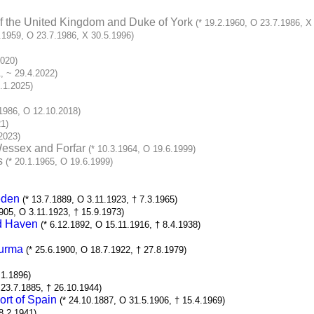
f the United Kingdom and Duke of York
(* 19.2.1960, O 23.7.1986, X
0.1959, O 23.7.1986, X 30.5.1996)
2020)
1, ~ 29.4.2022)
2.1.2025)
.1986, O 12.10.2018)
21)
.2023)
Wessex and Forfar
(* 10.3.1964, O 19.6.1999)
s
(* 20.1.1965, O 19.6.1999)
eden
(* 13.7.1889, O 3.11.1923, † 7.3.1965)
905, O 3.11.1923, † 15.9.1973)
rd Haven
(* 6.12.1892, O 15.11.1916, † 8.4.1938)
Burma
(* 25.6.1900, O 18.7.1922, † 27.8.1979)
.1.1896)
 23.7.1885, † 26.10.1944)
ort of Spain
(* 24.10.1887, O 31.5.1906, † 15.4.1969)
8.2.1941)