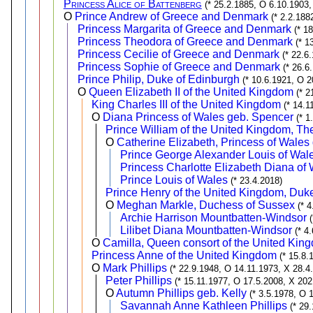
Princess Alice of Battenberg
(* 25.2.1885, O 6.10.1903,
O
Prince Andrew of Greece and Denmark
(* 2.2.188
Princess Margarita of Greece and Denmark
(* 1
Princess Theodora of Greece and Denmark
(* 1
Princess Cecilie of Greece and Denmark
(* 22.6
Princess Sophie of Greece and Denmark
(* 26.6
Prince Philip, Duke of Edinburgh
(* 10.6.1921, O 2
O
Queen Elizabeth II of the United Kingdom
(* 2
King Charles III of the United Kingdom
(* 14.1
O
Diana Princess of Wales geb. Spencer
(* 1
Prince William of the United Kingdom, Th
O
Catherine Elizabeth, Princess of Wales
Prince George Alexander Louis of Wal
Princess Charlotte Elizabeth Diana of
Prince Louis of Wales
(* 23.4.2018)
Prince Henry of the United Kingdom, Duk
O
Meghan Markle, Duchess of Sussex
(* 
Archie Harrison Mountbatten-Windsor
Lilibet Diana Mountbatten-Windsor
(* 4
O
Camilla, Queen consort of the United Ki
Princess Anne of the United Kingdom
(* 15.8.
O
Mark Phillips
(* 22.9.1948, O 14.11.1973, X 28.4
Peter Phillips
(* 15.11.1977, O 17.5.2008, X 202
O
Autumn Phillips geb. Kelly
(* 3.5.1978, O 
Savannah Anne Kathleen Phillips
(* 29