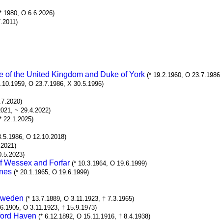
(* 1980, O 6.6.2026)
7.2011)
e of the United Kingdom and Duke of York
(* 19.2.1960, O 23.7.1986
5.10.1959, O 23.7.1986, X 30.5.1996)
.7.2020)
2021, ~ 29.4.2022)
* 22.1.2025)
3.5.1986, O 12.10.2018)
.2021)
0.5.2023)
of Wessex and Forfar
(* 10.3.1964, O 19.6.1999)
ones
(* 20.1.1965, O 19.6.1999)
 Sweden
(* 13.7.1889, O 3.11.1923, † 7.3.1965)
.6.1905, O 3.11.1923, † 15.9.1973)
ford Haven
(* 6.12.1892, O 15.11.1916, † 8.4.1938)