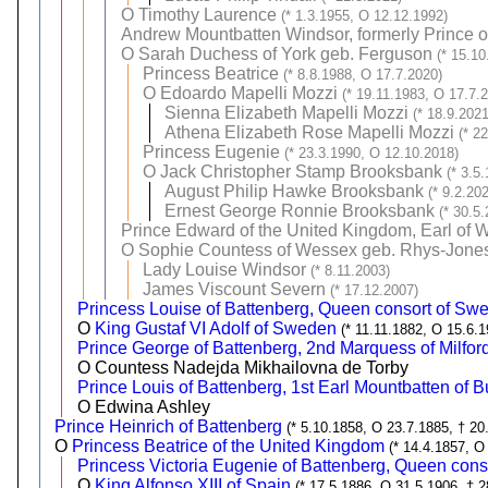
O
Timothy Laurence
(* 1.3.1955, O 12.12.1992)
Andrew Mountbatten Windsor, formerly Prince o
O
Sarah Duchess of York geb. Ferguson
(* 15.1
Princess Beatrice
(* 8.8.1988, O 17.7.2020)
O
Edoardo Mapelli Mozzi
(* 19.11.1983, O 17.7.
Sienna Elizabeth Mapelli Mozzi
(* 18.9.202
Athena Elizabeth Rose Mapelli Mozzi
(* 2
Princess Eugenie
(* 23.3.1990, O 12.10.2018)
O
Jack Christopher Stamp Brooksbank
(* 3.5
August Philip Hawke Brooksbank
(* 9.2.20
Ernest George Ronnie Brooksbank
(* 30.5
Prince Edward of the United Kingdom, Earl of 
O
Sophie Countess of Wessex geb. Rhys-Jone
Lady Louise Windsor
(* 8.11.2003)
James Viscount Severn
(* 17.12.2007)
Princess Louise of Battenberg, Queen consort of Sw
O
King Gustaf VI Adolf of Sweden
(* 11.11.1882, O 15.6.1
Prince George of Battenberg, 2nd Marquess of Milfo
O Countess Nadejda Mikhailovna de Torby
Prince Louis of Battenberg, 1st Earl Mountbatten of 
O Edwina Ashley
Prince Heinrich of Battenberg
(* 5.10.1858, O 23.7.1885, † 20
O
Princess Beatrice of the United Kingdom
(* 14.4.1857, O
Princess Victoria Eugenie of Battenberg, Queen cons
O
King Alfonso XIII of Spain
(* 17.5.1886, O 31.5.1906, † 2