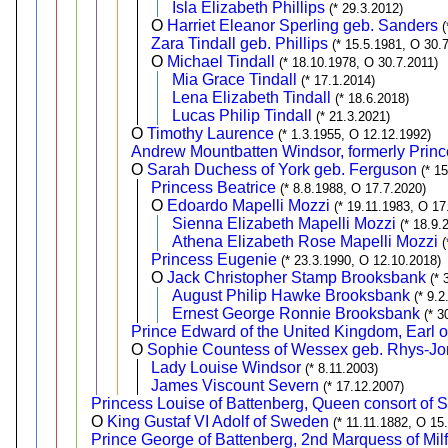
Isla Elizabeth Phillips
(* 29.3.2012)
O
Harriet Eleanor Sperling geb. Sanders
Zara Tindall geb. Phillips
(* 15.5.1981, O 30.
O
Michael Tindall
(* 18.10.1978, O 30.7.2011)
Mia Grace Tindall
(* 17.1.2014)
Lena Elizabeth Tindall
(* 18.6.2018)
Lucas Philip Tindall
(* 21.3.2021)
O
Timothy Laurence
(* 1.3.1955, O 12.12.1992)
Andrew Mountbatten Windsor, formerly Princ
O
Sarah Duchess of York geb. Ferguson
(* 1
Princess Beatrice
(* 8.8.1988, O 17.7.2020)
O
Edoardo Mapelli Mozzi
(* 19.11.1983, O 17
Sienna Elizabeth Mapelli Mozzi
(* 18.9.
Athena Elizabeth Rose Mapelli Mozzi
(
Princess Eugenie
(* 23.3.1990, O 12.10.2018)
O
Jack Christopher Stamp Brooksbank
(* 
August Philip Hawke Brooksbank
(* 9.2
Ernest George Ronnie Brooksbank
(* 3
Prince Edward of the United Kingdom, Earl 
O
Sophie Countess of Wessex geb. Rhys-J
Lady Louise Windsor
(* 8.11.2003)
James Viscount Severn
(* 17.12.2007)
Princess Louise of Battenberg, Queen consort of
O
King Gustaf VI Adolf of Sweden
(* 11.11.1882, O 15
Prince George of Battenberg, 2nd Marquess of Mil