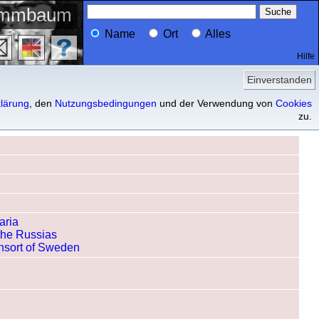
ammbaum
Name
Ort
Alles
Hilfe
Profil
Vorfahren
Nachfahren
Einverstanden
lärung
, den
Nutzungsbedingungen
und der Verwendung von
Cookies
zu.
aria
 the Russias
nsort of Sweden