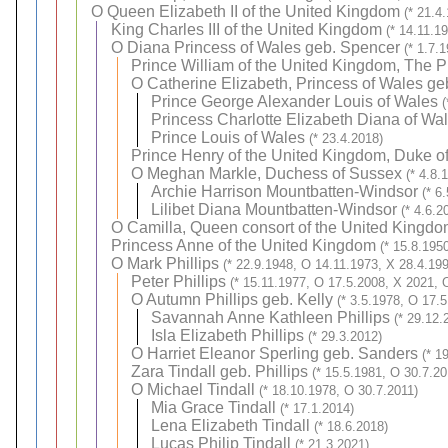
O
Queen Elizabeth II of the United Kingdom
(* 21.4
King Charles III of the United Kingdom
(* 14.11.1
O
Diana Princess of Wales geb. Spencer
(* 1.7.
Prince William of the United Kingdom, The P
O
Catherine Elizabeth, Princess of Wales ge
Prince George Alexander Louis of Wales
Princess Charlotte Elizabeth Diana of Wa
Prince Louis of Wales
(* 23.4.2018)
Prince Henry of the United Kingdom, Duke o
O
Meghan Markle, Duchess of Sussex
(* 4.8.
Archie Harrison Mountbatten-Windsor
(* 6
Lilibet Diana Mountbatten-Windsor
(* 4.6.2
O
Camilla, Queen consort of the United Kingd
Princess Anne of the United Kingdom
(* 15.8.195
O
Mark Phillips
(* 22.9.1948, O 14.11.1973, X 28.4.19
Peter Phillips
(* 15.11.1977, O 17.5.2008, X 2021, 
O
Autumn Phillips geb. Kelly
(* 3.5.1978, O 17.
Savannah Anne Kathleen Phillips
(* 29.12.
Isla Elizabeth Phillips
(* 29.3.2012)
O
Harriet Eleanor Sperling geb. Sanders
(* 1
Zara Tindall geb. Phillips
(* 15.5.1981, O 30.7.20
O
Michael Tindall
(* 18.10.1978, O 30.7.2011)
Mia Grace Tindall
(* 17.1.2014)
Lena Elizabeth Tindall
(* 18.6.2018)
Lucas Philip Tindall
(* 21.3.2021)