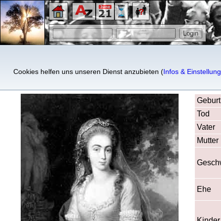
Princess Wilhelmine of Bad
Cookies helfen uns unseren Dienst anzubieten (
Infos & Einstellun
Geburt
Tod
Vater
Mutter
Geschw
Ehe
Kinder