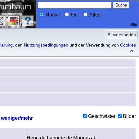
ammbaum
Name
Ort
Alles
Hilfe
Profil
Vorfahren
Einverstanden
lärung
, den
Nutzungsbedingungen
und der Verwendung von
Cookies
zu.
Geschwister
Bilder
)
weniger
/
mehr
Henri de Laborde de Monpezat