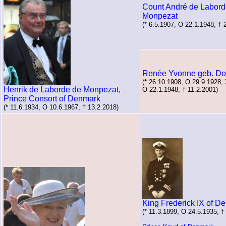
Count André de Labord
Monpezat
(* 6.5.1907, O 22.1.1948, † 
Renée Yvonne geb. Do
(* 26.10.1908, O 29.9.1928,
Henrik de Laborde de Monpezat,
O 22.1.1948, † 11.2.2001)
Prince Consort of Denmark
(* 11.6.1934, O 10.6.1967, † 13.2.2018)
King Frederick IX of D
(* 11.3.1899, O 24.5.1935, †