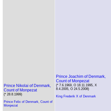
Prince Joachim of Denmark,
Count of Monpezat
(* 7.6.1969, O 18.11.1995, X
Prince Nikolai of Denmark,
8.4.2005, O 24.5.2008)
Count of Monpezat
(* 28.8.1999)
King Frederik X of Denmark
Prince Felix of Denmark, Count of
Monpezat