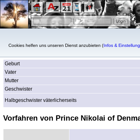
Prince Nikolai of Denmark, 
Cookies helfen uns unseren Dienst anzubieten (
Infos & Einstellun
Geburt
Vater
Mutter
Geschwister
Halbgeschwister väterlicherseits
Vorfahren von Prince Nikolai of Denm