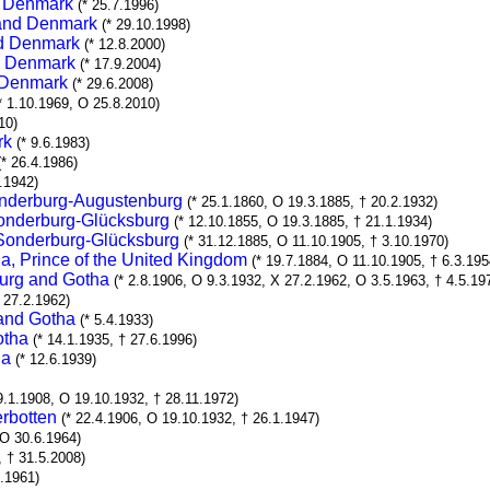
d Denmark
(* 25.7.1996)
 and Denmark
(* 29.10.1998)
nd Denmark
(* 12.8.2000)
d Denmark
(* 17.9.2004)
d Denmark
(* 29.6.2008)
* 1.10.1969, O 25.8.2010)
10)
rk
(* 9.6.1983)
(* 26.4.1986)
5.1942)
Sonderburg-Augustenburg
(* 25.1.1860, O 19.3.1885, † 20.2.1932)
Sonderburg-Glücksburg
(* 12.10.1855, O 19.3.1885, † 21.1.1934)
n-Sonderburg-Glücksburg
(* 31.12.1885, O 11.10.1905, † 3.10.1970)
, Prince of the United Kingdom
(* 19.7.1884, O 11.10.1905, † 6.3.195
burg and Gotha
(* 2.8.1906, O 9.3.1932, X 27.2.1962, O 3.5.1963, † 4.5.19
 27.2.1962)
 and Gotha
(* 5.4.1933)
otha
(* 14.1.1935, † 27.6.1996)
ha
(* 12.6.1939)
9.1.1908, O 19.10.1932, † 28.11.1972)
erbotten
(* 22.4.1906, O 19.10.1932, † 26.1.1947)
 O 30.6.1964)
, † 31.5.2008)
5.1961)