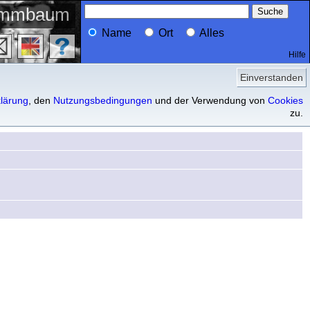
ammbaum
Name
Ort
Alles
Hilfe
Profil
Nachfahren
Einverstanden
lärung
, den
Nutzungsbedingungen
und der Verwendung von
Cookies
zu.