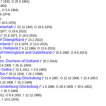
1.7.1932, O 25.5.1961)
1964)
4, O 5.6.1964)
.6.1974)
)
O 19.6.1976)
mmerlath
(* 23.12.1943, O 19.6.1976)
.1977, O 19.6.2010)
(* 15.9.1973, O 19.6.2010)
f Östergötland
(* 23.2.2012)
rmland
(* 13.5.1979, O 13.6.2015)
. Hellqvist
(* 6.12.1984, O 13.6.2015)
f Hälsingland and Gästrikland
(* 10.6.1982, O 8.6.2013)
)
en, Duchess of Gotland
(* 20.2.2014)
4.8.1909, † 26.11.1943)
d Gotha
(* 22.6.1912, † 5.9.1983)
tha
(* 29.11.1918, † 24.1.1998)
in-Sonderburg-Glücksburg
(* 21.4.1887, O 22.10.1908, † 15.4.1957)
2.10.1908, † 25.3.1949)
-Sonderburg-Glücksburg
(* 1.6.1888, O 28.4.1909, † 30.6.1962)
 † 30.3.1949)
912, O 8.9.1933, † 12.12.1995)
, † 14.6.1976)