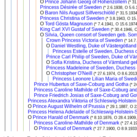
O
Prince Johann Georg of Hohenzollern
(* 3
Princess Désirée of Sweden
(* 2.6.1938, O 5.6.
O
Baron Nils August Silfverschiöld
(* 31.5.193
Princess Christina of Sweden
(* 3.8.1943, O 15
O
Tord Gösta Magnuson
(* 7.4.1941, O 15.6.1974
King Carl XVI Gustaf of Sweden
(* 30.4.1946, 
O
Silvia, Queen consort of Sweden geb. So
Crown Princess Victoria of Sweden
(* 14.7
O
Daniel Westling, Duke of Västergötland
Princess Estelle of Sweden, Duchess o
Prince Carl Philip of Sweden, Duke of Vä
O
Sofia Kristina, Duchess of Värmland geb
Princess Madeleine of Sweden, Duchess o
O
Christopher O'Neill
(* 27.6.1974, O 8.6.2013
Princess Leonore Lilian Maria of Swed
Prince Hubertus of Saxe-Coburg and Gotha
(* 2
Princess Caroline Mathilde of Saxe-Coburg an
Prince Friedrich Josias of Saxe-Coburg and Go
Princess Alexandra Viktoria of Schleswig-Holste
O
Prince August Wilhelm of Prussia
(* 29.1.1887, O 2
Princess Helena Adelaide of Schleswig-Holstein
O
Prince Harald of Denmark
(* 8.10.1876, O 28.4.1909,
Princess Caroline-Mathilde of Denmark
(* 27.4.1
O
Prince Knud of Denmark
(* 27.7.1900, O 8.9.1933