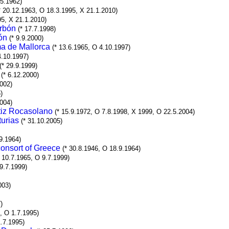
.5.1962)
* 20.12.1963, O 18.3.1995, X 21.1.2010)
95, X 21.1.2010)
orbón
(* 17.7.1998)
ón
(* 9.9.2000)
ma de Mallorca
(* 13.6.1965, O 4.10.1997)
4.10.1997)
(* 29.9.1999)
(* 6.12.2000)
2002)
)
2004)
rtiz Rocasolano
(* 15.9.1972, O 7.8.1998, X 1999, O 22.5.2004)
turias
(* 31.10.2005)
.9.1964)
onsort of Greece
(* 30.8.1946, O 18.9.1964)
* 10.7.1965, O 9.7.1999)
 9.7.1999)
003)
)
7, O 1.7.1995)
1.7.1995)