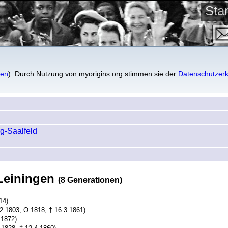
St
gen
gen
). Durch Nutzung von myorigins.org stimmen sie der
Datenschutzerk
g-Saalfeld
 Leiningen
(8 Generationen)
14)
12.1803, O 1818, † 16.3.1861)
.1872)