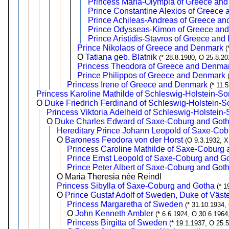
Princess Maria-Olympia of Greece an
Prince Constantine Alexios of Greece
Prince Achileas-Andreas of Greece a
Prince Odysseas-Kimon of Greece an
Prince Aristidis-Stavros of Greece an
Prince Nikolaos of Greece and Denmark
(
O
Tatiana geb. Blatnik
(* 28.8.1980, O 25.8.20
Princess Theodora of Greece and Denma
Prince Philippos of Greece and Denmark
Princess Irene of Greece and Denmark
(* 11.
Princess Karoline Mathilde of Schleswig-Holstein-
O
Duke Friedrich Ferdinand of Schleswig-Holstein-
Princess Viktoria Adelheid of Schleswig-Holstei
O
Duke Charles Edward of Saxe-Coburg and Gotha
Hereditary Prince Johann Leopold of Saxe-Co
O
Baroness Feodora von der Horst
(O 9.3.1932, X
Princess Caroline Mathilde of Saxe-Coburg
Prince Ernst Leopold of Saxe-Coburg and G
Prince Peter Albert of Saxe-Coburg and Got
O Maria Theresia née Reindl
Princess Sibylla of Saxe-Coburg and Gotha
(* 1
O
Prince Gustaf Adolf of Sweden, Duke of Väst
Princess Margaretha of Sweden
(* 31.10.1934,
O
John Kenneth Ambler
(* 6.6.1924, O 30.6.1964
Princess Birgitta of Sweden
(* 19.1.1937, O 25.