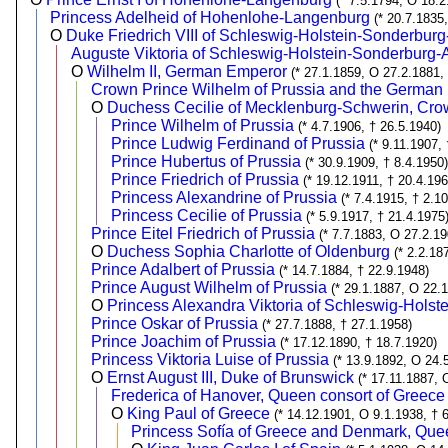
(* 7.5.1794, O 18.2
Princess Adelheid of Hohenlohe-Langenburg
(* 20.7.1835
O
Duke Friedrich VIII of Schleswig-Holstein-Sonderbur
Auguste Viktoria of Schleswig-Holstein-Sonderbur
O
Wilhelm II, German Emperor
(* 27.1.1859, O 27.2.1881,
Crown Prince Wilhelm of Prussia and the German
O
Duchess Cecilie of Mecklenburg-Schwerin, Cro
Prince Wilhelm of Prussia
(* 4.7.1906, † 26.5.1940)
Prince Ludwig Ferdinand of Prussia
(* 9.11.1907,
Prince Hubertus of Prussia
(* 30.9.1909, † 8.4.1950)
Prince Friedrich of Prussia
(* 19.12.1911, † 20.4.196
Princess Alexandrine of Prussia
(* 7.4.1915, † 2.1
Princess Cecilie of Prussia
(* 5.9.1917, † 21.4.1975
Prince Eitel Friedrich of Prussia
(* 7.7.1883, O 27.2.1
O
Duchess Sophia Charlotte of Oldenburg
(* 2.2.18
Prince Adalbert of Prussia
(* 14.7.1884, † 22.9.1948)
Prince August Wilhelm of Prussia
(* 29.1.1887, O 22.
O
Princess Alexandra Viktoria of Schleswig-Hols
Prince Oskar of Prussia
(* 27.7.1888, † 27.1.1958)
Prince Joachim of Prussia
(* 17.12.1890, † 18.7.1920)
Princess Viktoria Luise of Prussia
(* 13.9.1892, O 24.
O
Ernst August III, Duke of Brunswick
(* 17.11.1887, 
Frederica of Hanover, Queen consort of Greece
O
King Paul of Greece
(* 14.12.1901, O 9.1.1938, † 
Princess Sofía of Greece and Denmark, Quee