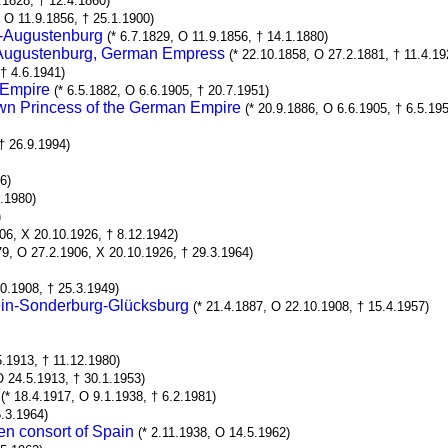
.1828, † 12.4.1860)
, O 11.9.1856, † 25.1.1900)
g-Augustenburg
(* 6.7.1829, O 11.9.1856, † 14.1.1880)
g-Augustenburg, German Empress
(* 22.10.1858, O 27.2.1881, † 11.4.19
 † 4.6.1941)
 Empire
(* 6.5.1882, O 6.6.1905, † 20.7.1951)
wn Princess of the German Empire
(* 20.9.1886, O 6.6.1905, † 6.5.19
 † 26.9.1994)
6)
0.1980)
)
906, X 20.10.1926, † 8.12.1942)
79, O 27.2.1906, X 20.10.1926, † 29.3.1964)
10.1908, † 25.3.1949)
tein-Sonderburg-Glücksburg
(* 21.4.1887, O 22.10.1908, † 15.4.1957)
5.1913, † 11.12.1980)
O 24.5.1913, † 30.1.1953)
(* 18.4.1917, O 9.1.1938, † 6.2.1981)
6.3.1964)
n consort of Spain
(* 2.11.1938, O 14.5.1962)