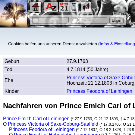
Prince Emich Carl of Leinin
Cookies helfen uns unseren Dienst anzubieten (
Infos & Einstellun
Geburt
27.9.1763
Tod
4.7.1814 (50 Jahre)
Princess Victoria of Saxe-Cobur
Ehe
Hochzeit: 21.12.1803 in Coburg
Kinder
Princess Feodora of Leiningen
Nachfahren von Prince Emich Carl of
Prince Emich Carl of Leiningen
(* 27.9.1763, O 21.12.1803, † 4.7.18
O
Princess Victoria of Saxe-Coburg-Saalfeld
(* 17.8.1786, O 21.
Princess Feodora of Leiningen
(* 7.12.1807, O 18.2.1828, † 23.9
O
Prince Ernst I of Hohenlohe-Langenburg