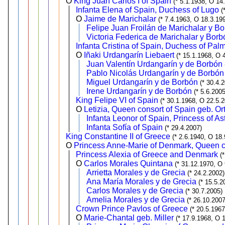
O
King Juan Carlos I of Spain
(* 5.1.1938, O 14
Infanta Elena of Spain, Duchess of Lugo
(
O
Jaime de Marichalar
(* 7.4.1963, O 18.3.19
Felipe Juan Froilán de Marichalar y B
Victoria Federica de Marichalar y Borb
Infanta Cristina of Spain, Duchess of Pal
O
Iñaki Urdangarín Liebaert
(* 15.1.1968, O 
Juan Valentín Urdangarín y de Borbón
Pablo Nicolás Urdangarín y de Borbón
Miguel Urdangarín y de Borbón
(* 30.4.
Irene Urdangarín y de Borbón
(* 5.6.2005
King Felipe VI of Spain
(* 30.1.1968, O 22.5.
O
Letizia, Queen consort of Spain geb. O
Infanta Leonor of Spain, Princess of As
Infanta Sofía of Spain
(* 29.4.2007)
King Constantine II of Greece
(* 2.6.1940, O 18
O
Princess Anne-Marie of Denmark, Queen c
Princess Alexia of Greece and Denmark
(
O
Carlos Morales Quintana
(* 31.12.1970, O
Arrietta Morales y de Grecia
(* 24.2.2002)
Ana María Morales y de Grecia
(* 15.5.2
Carlos Morales y de Grecia
(* 30.7.2005)
Amelia Morales y de Grecia
(* 26.10.2007
Crown Prince Pavlos of Greece
(* 20.5.196
O
Marie-Chantal geb. Miller
(* 17.9.1968, O 